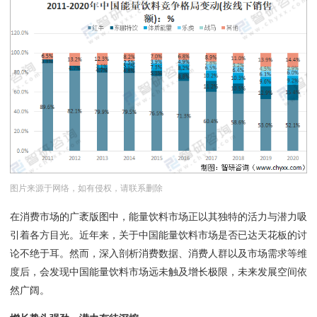
图片来源于网络，如有侵权，请联系删除
在消费市场的广袤版图中，能量饮料市场正以其独特的活力与潜力吸
引着各方目光。近年来，关于中国能量饮料市场是否已达天花板的讨
论不绝于耳。然而，深入剖析消费数据、消费人群以及市场需求等维
度后，会发现中国能量饮料市场远未触及增长极限，未来发展空间依
然广阔。