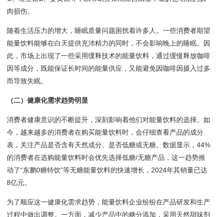
肉损伤。
随着生活压力的增大，睡眠质量问题困扰着许多人。一些消费者期望
能量饮料能够在白天提供充沛精力的同时，不会影响晚上的睡眠。因
此，市场上出现了一些采用缓释技术的能量饮料，通过缓慢释放咖啡
因等成分，既能保证长时间的能量供应，又能避免因咖啡因摄入过多
而导致失眠。
（二）健康化需求趋势明显
消费者健康意识的不断提升，深刻影响着他们对能量饮料的选择。如
今，越来越多的消费者在购买能量饮料时，会仔细查看产品的成分
表，关注产品是否含有天然成分、是否低糖或无糖。数据显示，44%
的消费者在选购能量饮料时会优先选择低糖/无糖产品，这一趋势推
动了“东鹏0糖特饮”等无糖能量饮料的快速增长，2024年其销量已达
8亿元。
为了顺应这一健康化需求趋势，能量饮料企业纷纷在产品研发和生产
过程中做出调整。一方面，减少产品中的糖分添加，采用天然甜味剂