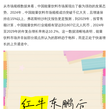
从市场规模数据来看，中国能量饮料市场展现出了极为强劲的发展态
势。2024年，中国能量饮料市场规模成功突破千亿大关，且增速保
持在15%以上。弗若斯特沙利文报告更是预测，到2029年，按零售
额计算，中国能量饮料行业规模有望达到1807亿元人民币，2024年
至2029年的年复合增长率将达10.2%。这一数据清晰地表明，能量
饮料市场并非如部分观点所认为的那样趋于饱和，而是正处于快速增
长的上升通道中。