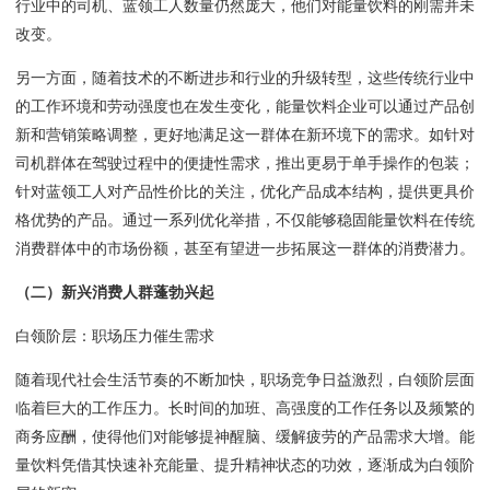
行业中的司机、蓝领工人数量仍然庞大，他们对能量饮料的刚需并未
改变。
另一方面，随着技术的不断进步和行业的升级转型，这些传统行业中
的工作环境和劳动强度也在发生变化，能量饮料企业可以通过产品创
新和营销策略调整，更好地满足这一群体在新环境下的需求。如针对
司机群体在驾驶过程中的便捷性需求，推出更易于单手操作的包装；
针对蓝领工人对产品性价比的关注，优化产品成本结构，提供更具价
格优势的产品。通过一系列优化举措，不仅能够稳固能量饮料在传统
消费群体中的市场份额，甚至有望进一步拓展这一群体的消费潜力。
（二）新兴消费人群蓬勃兴起
白领阶层：职场压力催生需求
随着现代社会生活节奏的不断加快，职场竞争日益激烈，白领阶层面
临着巨大的工作压力。长时间的加班、高强度的工作任务以及频繁的
商务应酬，使得他们对能够提神醒脑、缓解疲劳的产品需求大增。能
量饮料凭借其快速补充能量、提升精神状态的功效，逐渐成为白领阶