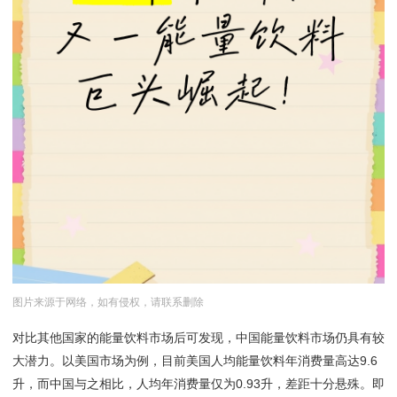
图片来源于网络，如有侵权，请联系删除
对比其他国家的能量饮料市场后可发现，中国能量饮料市场仍具有较
大潜力。以美国市场为例，目前美国人均能量饮料年消费量高达9.6
升，而中国与之相比，人均年消费量仅为0.93升，差距十分悬殊。即