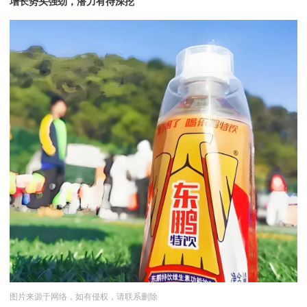
增长势头强劲，潜力有待深挖
图片来源于网络，如有侵权，请联系删除