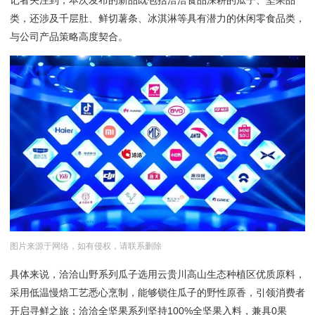
类，还涉及千层肚、鲜切薯条、冰淇淋等具有潜力的休闲零食品类，
与公司产品策略高度契合。
图片来源于网络，如有侵权，请联系删除
具体来说，洽洽山野系列瓜子选用云贵川高山生态种植区优质原料，
采用低温慢焙工艺悉心烹制，能够锁住瓜子的野性原香，引领消费者
开启寻鲜之旅；洽洽全坚果系列坚持100%全坚果入料，兼具0果