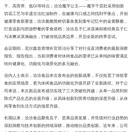
干、高营养、低GI等特点；洽洽魔芋公主――魔芋千层肚采用创新
切花工艺与非遗古法红油制作，在健康与口感之间找到平衡点，开创
健康零食新赛道；洽洽脆脆熊鲜切薯条复刻童年记忆中的金黄酥脆，
打造追剧与郊游野餐的零食搭档；洽洽瓜子仁冰淇淋则将经典瓜子仁
与冰爽冰淇淋融合，打破传统品类边界，开启全新的跨界尝试。
会议期间，尼尔森首席增长官郑冶分享了对行业及消费者的最新洞察
报告。报告指出，当前消费者对休闲食品的需求已从单纯的味蕾满足
转向健康化、功能化与场景化的多元融合。
业内人士表示，洽洽食品本次发布会的创新成果，不仅拓宽了传统零
食的应用场景，更为休闲食品的功能化升级开辟了全新路径。对于公
司来说，本次新品发布成功实现了三大突破性跨越：从单一品类到矩
阵式产品生态的全面升级；从风味创新到营养功能的深度升级；从休
闲零食到生活方式的场景升级。
长期以来，洽洽食品聚焦瓜子、坚果品类发展，并凭借对行业趋势的
深刻洞察与技术创新的持续深耕，推动细分品类创新。近年来，公司