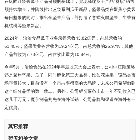
在巩固红袋香瓜子产品份额的基础上，实现高端瓜子产品“葵珍”销售
额持续增长，并陆续推出蓝袋系列瓜子新品；坚果品类在聚焦小黄袋
每日坚果的同时，推出全坚果产品，并打造了意式火腿坚果、生香有
机核桃等坚果新品。
2024年，洽洽食品瓜子业务录得营收43.82亿元，占总营收的
61.45%；坚果类业务营收为19.24亿元，占总营收的26.97%；其他
产品营收为7.73亿元，占营收比重为10.84%。
今年5月，洽洽食品在2024年年度股东大会上表示，公司中短期策略
还是聚焦坚果、瓜子，同时孵化第三大品类，比如花生果，该品类市
场容量较大，目前没有一个市占率很高的大品牌，未来公司希望做到
这个细分品类的数一数二。另外，公司鲜切薯条上市一年不到收入已
达几千万元；魔芋制品则先在海外试销，公司品牌和渠道在海外有一
定优势。
其它推荐
暂无相关文章