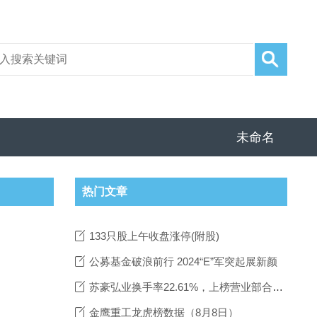
未命名
热门文章
133只股上午收盘涨停(附股)
公募基金破浪前行 2024“E”军突起展新颜
苏豪弘业换手率22.61%，上榜营业部合计净卖出510.57万元
金鹰重工龙虎榜数据（8月8日）