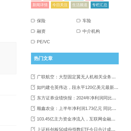
新闻详情
今日关注
生活频道
专栏汇总
保险
车险
融资
中介机构
PE/VC
热门文章
广联航空：大型固定翼无人机相关业务有望成为公司新的增长极
如约建仓英伟达，段永平120亿美元最新持仓披露：买入英伟达已收获回报，但纠结10年后会不会被替代
东方证券业绩快报：2024年净利润同比增长21.68%
顺鑫农业：上半年净利润1.73亿元 同比下降59.09%
103.45亿主力资金净流入，互联网金融概念涨3.70%
上证科创板50成份指数ETF今日合计成交额183.40亿元，环比增加118.52%