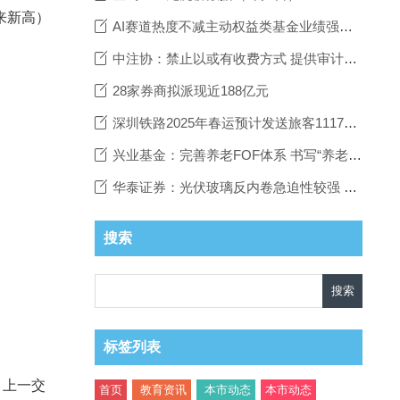
来新高）
AI赛道热度不减主动权益类基金业绩强势领跑
中注协：禁止以或有收费方式 提供审计服务
28家券商拟派现近188亿元
深圳铁路2025年春运预计发送旅客1117万人次
兴业基金：完善养老FOF体系 书写“养老金融”大文章
华泰证券：光伏玻璃反内卷急迫性较强 龙头企业有望带头减产
搜索
Search
标签列表
。上一交
首页
教育资讯
本市动态
本市动态