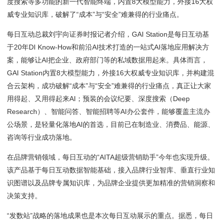
度搜索等多功能的新一代智能终端，内置8大模型能力，外接16大权
威专业知识库，破解了“成本”与“安全”难兼得的行业痛点。
每日互动总裁刘宇向证券时报记者介绍，GAI Station是每日互动基
于20年DI Know-How和前沿AI技术打造的一站式AI落地应用解决方
案，能够让AI把企业、政府部门等的私域数据用起来。具体而言，
GAI Station内置8大模型能力，外接16大权威专业知识库，并构建混
合云架构，成功破解“成本”与“安全”难兼得的行业痛点，真正让大家
用得起、又用得起来AI；预装的会议纪要、深度搜索（Deep
Research）、智能问答、智能招聘等AI办公套件，能够覆盖主流办
公场景，是轻量化落地AI的首选，目前已在制造业、消费品、能源、
咨询等行业成功落地。
在品牌营销领域，每日互动的“AITA超级营销助手”今年也实现升级。
该产品基于每日互动数据智能基础，接入品牌行业智库、垂直行业知
识图谱以及品牌专属知识库，为品牌企业提供更加精准的营销洞察和
决策支持。
“发数站”战略的落地成果也是本次每日互动展示的重点。据悉，每日