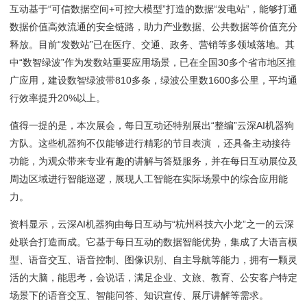
互动基于“可信数据空间+可控大模型”打造的数据“发电站”，能够打通
数据价值高效流通的安全链路，助力产业数据、公共数据等价值充分
释放。目前“发数站”已在医疗、交通、政务、营销等多领域落地。其
中“数智绿波”作为发数站重要应用场景，已在全国30多个省市地区推
广应用，建设数智绿波带810多条，绿波公里数1600多公里，平均通
行效率提升20%以上。
值得一提的是，本次展会，每日互动还特别展出“整编”云深AI机器狗
方队。这些机器狗不仅能够进行精彩的节目表演 ，还具备主动接待
功能，为观众带来专业有趣的讲解与答疑服务，并在每日互动展位及
周边区域进行智能巡逻，展现人工智能在实际场景中的综合应用能
力。
资料显示，云深AI机器狗由每日互动与“杭州科技六小龙”之一的云深
处联合打造而成。它基于每日互动的数据智能优势，集成了大语言模
型、语音交互、语音控制、图像识别、自主导航等能力，拥有一颗灵
活的大脑，能思考，会说话，满足企业、文旅、教育、公安客户特定
场景下的语音交互、智能问答、知识宣传、展厅讲解等需求。