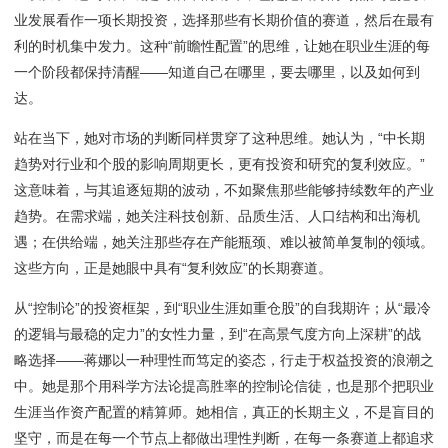
业发展看作一项长期投资，选择那些有长期价值的赛道，然后在最有
利的时机集中发力。这种“前瞻性配置”的思维，让她在职业生涯的每
一个阶段都保持清醒——知道自己在哪里，要去哪里，以及如何到
达。
站在当下，她对市场的判断同样贯穿了这种思维。她认为，“中长期
趋势对行业和个股的影响周期更长，更有投资和研究的复利效应。”
这意味着，与其追逐短期的波动，不如聚焦那些能够持续数年的产业
趋势。在需求端，她关注科技创新、品质生活、人口结构和出海机
遇；在供给端，她关注那些存在产能瓶颈、难以被简单复制的领域。
这些方向，正是她眼中具有“复利效应”的长期赛道。
从“控制论”的投资框架，到“职业生涯如重仓股”的自我期许；从“最冷
的逻辑与最稳的定力”的女性力量，到“在高景气度方向上深耕”的战
略选择——蒋娜以一种理性而笃定的姿态，行走于权益投资的浪潮之
中。她是那个用科学方法论提高胜率的控制论信徒，也是那个把职业
生涯当作资产配置的精算师。她相信，真正的长期主义，不是盲目的
坚守，而是在每一个节点上都做出理性判断，在每一条赛道上都追求