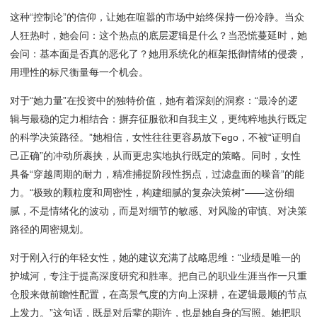
这种“控制论”的信仰，让她在喧嚣的市场中始终保持一份冷静。当众
人狂热时，她会问：这个热点的底层逻辑是什么？当恐慌蔓延时，她
会问：基本面是否真的恶化了？她用系统化的框架抵御情绪的侵袭，
用理性的标尺衡量每一个机会。
对于“她力量”在投资中的独特价值，她有着深刻的洞察：“最冷的逻
辑与最稳的定力相结合：摒弃征服欲和自我主义，更纯粹地执行既定
的科学决策路径。”她相信，女性往往更容易放下ego，不被“证明自
己正确”的冲动所裹挟，从而更忠实地执行既定的策略。同时，女性
具备“穿越周期的耐力，精准捕捉阶段性拐点，过滤盘面的噪音”的能
力。“极致的颗粒度和周密性，构建细腻的复杂决策树”——这份细
腻，不是情绪化的波动，而是对细节的敏感、对风险的审慎、对决策
路径的周密规划。
对于刚入行的年轻女性，她的建议充满了战略思维：“业绩是唯一的
护城河，专注于提高深度研究和胜率。把自己的职业生涯当作一只重
仓股来做前瞻性配置，在高景气度的方向上深耕，在逻辑最顺的节点
上发力。”这句话，既是对后辈的期许，也是她自身的写照。她把职