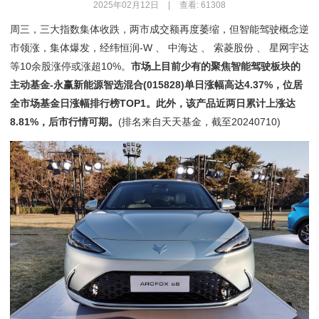
2025年02月12日
|
查看: 61308
周三，三大指数集体收跌，两市成交额再度萎缩，但智能驾驶概念逆
市领涨，集体爆发，经纬恒润-W 、 中海达 、 索菱股份 、 星网宇达
等10余股涨停或涨超10%。
市场上目前少有的聚焦智能驾驶板块的
主动基金-永赢新能源智选混合(015828)单日涨幅高达4.37%，位居
全市场基金日涨幅排行榜TOP1。此外，该产品近两日累计上涨达
8.81%，后市行情可期。
(排名来自天天基金，截至20240710)