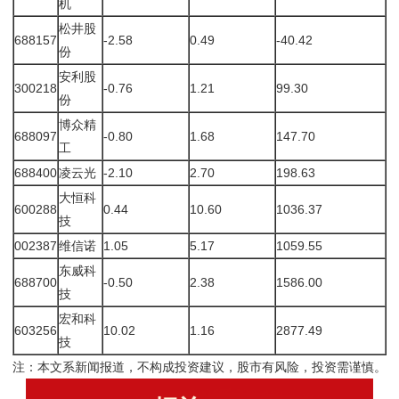
机
松井股
688157
-2.58
0.49
-40.42
份
安利股
300218
-0.76
1.21
99.30
份
博众精
688097
-0.80
1.68
147.70
工
688400
凌云光
-2.10
2.70
198.63
大恒科
600288
0.44
10.60
1036.37
技
002387
维信诺
1.05
5.17
1059.55
东威科
688700
-0.50
2.38
1586.00
技
宏和科
603256
10.02
1.16
2877.49
技
注：本文系新闻报道，不构成投资建议，股市有风险，投资需谨慎。