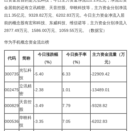
金居前的还有立讯精密、天音控股、华映科技等，主力资金分别净流
出1.35亿元、9328.82万元、6202.83万元。今日主力资金净流入居
前的概念股有宏和科技、东威科技、维信诺等，主力资金分别净流入
2877.49万元、1586.00万元、1059.55万元。（数据宝）
华为手机概念资金流出榜
今日涨跌幅
今日换手率
主力资金流量（万
代码
简称
（%）
（%）
元）
光弘科
300735
-5.40
6.33
-22909.42
技
立讯精
002475
-2.38
1.01
-13489.01
密
天音控
000829
-3.49
7.79
-9328.82
股
华映科
000536
-3.35
7.05
-6202.83
技