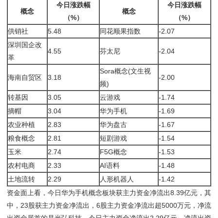
今日涨跌幅
今日涨跌幅
概念
概念
（%）
（%）
供销社
5.48
同花顺果指数
-2.07
深圳国企改
4.55
芬太尼
-2.04
革
Sora概念(文生视
海南自贸区
3.18
-2.00
频)
转基因
3.05
云游戏
-1.74
摘帽
3.04
华为手机
-1.69
农业种植
2.83
华为盘古
-1.67
粮食概念
2.81
短剧游戏
-1.54
玉米
2.74
F5G概念
-1.53
农村电商
2.33
AI语料
-1.48
土地流转
2.29
人形机器人
-1.42
资金面上看，今日华为手机概念板块获主力资金净流出8.39亿元，其
中，23股获主力资金净流出，6股主力资金净流出超5000万元，净流
出资金居首的是光弘科技，今日主力资金净流出2.29亿元，净流出资